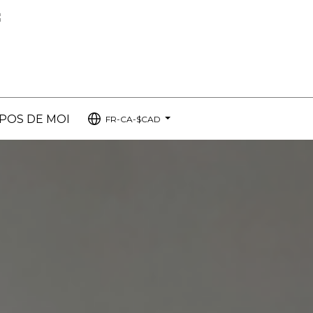
POS DE MOI
FR-CA-$CAD
...