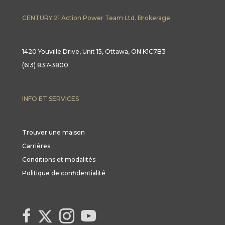
CENTURY 21 Action Power Team Ltd. Brokerage
1420 Youville Drive, Unit 15, Ottawa, ON K1C7B3
(613) 837-3800
INFO ET SERVICES
Trouver une maison
Carrières
Conditions et modalités
Politique de confidentialité
Link to Century 21 Canada's Twitter page
link to Century 21 Canada's facebook page
Link to Century 21 Canada's Instagram page
link to Century 21 Canada's YouTube page