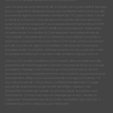
Les marques de commerce MLS®, Multiple Listing Service® et les logos
qui s’y rapportent désignent les services professionnels fournis par des
courtiers et agents immobiliers membres de
l’ACI
pour traiter l’achat,
la vente et la location à bail de biens immobiliers dans le cadre d’un
système de vente coopératif. Les marques de commerce REALTOR®,
REALTORS® et le logo REALTOR® sont contrôlés par
l’Association
canadienne de l’immeuble (ACI)
et désignent les professionnels de
l’immobilier membres de l’ACI. Utilisation sous licence. Le contenu
relatif aux inscriptions fourni par REALTOR.ca est utilisé sous licence
par des courtiers et agents immobiliers membres de
l’Association
canadienne de l’immeuble
. Cette promotion ne vise à solliciter ni des
propriétés actuellement inscrites ni des acheteurs liés par contrat.
Century 21 Canada, société en commandite, offre actuellement des
possibilités de franchisage dans certains marchés de choix au Canada.
Le présent message n’est transmis qu’à titre informatif et ne doit
aucunement être interprété comme une invitation à quiconque serait
actuellement affilié à une autre société de courtage immobilier. Ce
courriel contient de l’information confidentielle destinée à l’usage
exclusif de la personne ou de l’entité identifiée ci-dessus. Il est
strictement interdit de l’utiliser ou d’en divulguer le contenu sans
autorisation. Si vous avez reçu ce message par erreur, veuillez le
supprimer immédiatement et en aviser l’expéditeur par courriel, à
l’adresse figurant ci-dessus ou par téléphone.